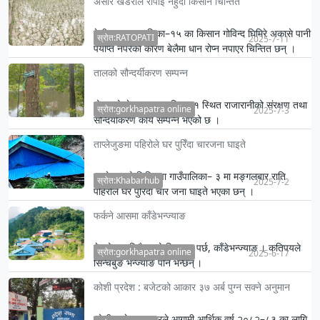
असारे खडेरीले रोपाइँ नहुँदा किसान चिन्तित
मेचीनगर नगरपालिका–१५ का किसान गोविन्द घिमिरे अकासे पानी
स्रोत:RATOPATI
2025-7-11
पर्याप्त नपरेका कारण बेलैमा धान रोप्न नपाएर चिन्तित छन् ।
तालको सौन्दर्यीकरण सम्पन्न
मोरङको लेटाङ नगरपालिका–१ स्थित राजारानीको संरक्षण तथा
स्रोत:gorkhapatra online
2025-7-3
सौन्दर्यीकरण कार्य सम्पन्न भएको छ ।
ताप्लेजुङमा पहिरोले घर पुरिँदा चारजना घाइते
ताप्लेजुङको सिदिङ्वा गाउँपालिका– ३ मा मङ्गलबार राति
स्रोत:Khabarhub
2025-7-2
पहिरोले घर पुरिँदा चार जना घाइते भएका छन् ।
फर्कने आसमा काँडेभन्ज्याङ
तेल्लोक र सिकैचाको सिरानमा पर्छ, काँडेभन्ज्याङ । कतिपयले
स्रोत:gorkhapatra online
2025-6-17
सिन्चेबुङ भन्ज्याङ पनि भन्छन् ।
कोशी प्रदेश : बजेटको आकार ३७ अर्ब पुग्न सक्ने अनुमान
कोशी प्रदेश सरकारले आगामी आर्थिक वर्ष २०८२–८३ का लागि