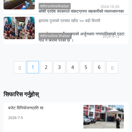
स्रोत:onlinekhabar
2024-10-20
कोशी प्रदेश सरकारले संकटग्रस्त सहकारीको व्यवस्थापनका
लागि अध्यादेश जारी गरेको छ ।
झापामा पूजाको प्रसाद खाँदा ५० बढी बिरामी
पूजाको प्रसाद खाँदा झापाको अर्जुनधारा नगरपालिकाको एउटा
स्रोत:online khabar
2024-9-12
गाउँ नै बिरामी परेको छ ।
1
2
3
4
5
6
सिफारिस गर्नुहोस्
बजेट विनियोजनप्रति सा
2026-7-5