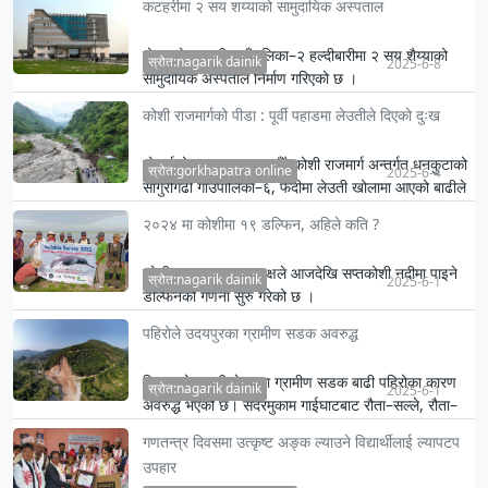
कटहरीमा २ सय शय्याको सामुदायिक अस्पताल
मोरङको कटहरी गाउँपालिका–२ हल्दीबारीमा २ सय शैय्याको
स्रोत:nagarik dainik
2025-6-8
सामुदायिक अस्पताल निर्माण गरिएको छ ।
कोशी राजमार्गको पीडा : पूर्वी पहाडमा लेउतीले दिएको दुःख
यो वर्षको मनसुन सुरु भएसँगै कोशी राजमार्ग अन्तर्गत धनकुटाको
स्रोत:gorkhapatra online
2025-6-4
साँगुरीगढी गाउँपालिका–६, फेदीमा लेउती खोलामा आएको बाढीले
क…
२०२४ मा कोशीमा १९ डल्फिन, अहिले कति ?
कोशी टप्पु वन्यजन्तु आरक्षले आजदेखि सप्तकोशी नदीमा पाइने
स्रोत:nagarik dainik
2025-6-1
डल्फिनको गणना सुरु गरेको छ ।
पहिरोले उदयपुरका ग्रामीण सडक अवरुद्ध
जिल्लाको पहाडी क्षेत्रका ग्रामीण सडक बाढी पहिरोका कारण
स्रोत:nagarik dainik
2025-6-1
अवरुद्ध भएको छ। सदरमुकाम गाईघाटबाट रौता–सल्ले, रौता–
भुटारसहितक…
गणतन्त्र दिवसमा उत्कृष्ट अङ्क ल्याउने विद्यार्थीलाई ल्यापटप
उपहार