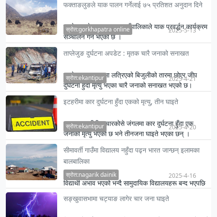
फक्ताङलुङले याक पालन गर्नेलाई ७५ प्रतिशत अनुदान दिने
ताप्लेजुङको फक्ताङलुङ गाउँपालिकाले याक प्रवर्द्धन कार्यक्रम
स्रोत:gorkhapatra online
2025-5-13
सञ्चालन गर्ने भएको छ ।
ताप्लेजुङ दुर्घटना अपडेट : मृतक चारै जनाको सनाखत
ताप्लेजुङमा सडकमा लत्रिएको बिजुलीको तारमा छोएर जीप
स्रोत:ekantipur
2025-4-21
दुर्घटना हुँदा मृत्यु भएका चारै जनाको सनाखत भएको छ।
इटहरीमा कार दुर्घटना हुँदा एकको मृत्यु, तीन घाइते
धरान–इटहरीबीच चारकोसे जंगलमा कार दुर्घटना हुँदा एक
स्रोत:ekantipur
2025-4-20
जनाको मृत्यु भएको छ भने तीनजना घाइते भएका छन् ।
सीमावर्ती गाउँमा विद्यालय नहुँदा पढ्न भारत जान्छन् इलामका
बालबालिका
स्रोत:nagarik dainik
2025-4-16
विद्यार्थी अभाव भएको भन्दै सामुदायिक विद्यालयहरू बन्द भएपछि
भारतीय सीमावर्ती क्षेत्रका बालबालिका भारतमा पढ्न बाध्य छन…
सङ्खुवासभामा चट्याङ लागेर चार जना घाइते