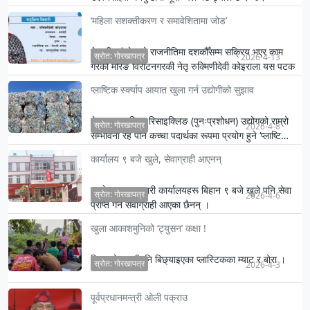
आयोजन…
‘महिला सशक्तीकरण र समावेशितामा जोड’
नेपाली कांग्रेसको राजनीतिमा दशकौँसम्म सक्रिय भएर काम
स्रोत: गोरखापत्र
2026-4-13
गरेकी मोरङ विराटनगरकी नेतृ रुक्मिणीदेवी कोइराला यस पटक
समानुपाति…
प्लाष्टिक र्स्क्याप आयात खुला गर्न उद्योगीको सुझाव
नेपालमा प्लाष्टिक रिसाइक्लिङ (पुनःप्रशोधन) उद्योगको राम्रो
स्रोत: गोरखापत्र
2026-4-8
सम्भावना रहे पनि कच्चा पदार्थका रूपमा प्रयोग हुने ‘प्लाष्टि…
कार्यालय ९ बजे खुले, सेवाग्राही आएनन्
ताप्लेजुङमा सरकारी कार्यालयहरू बिहान ९ बजे खुले पनि सेवा
स्रोत: गोरखापत्र
2026-4-6
प्राप्त गर्ने सेवाग्राही आएका छैनन् ।
खुला आकाशमुनिको ‘ट्युसन’ कक्षा !
पिपलको छहारीमुनि बिछ्याइएका प्लास्टिकका म्याट र बोरा ।
स्रोत: गोरखापत्र
2026-4-3
पूर्वप्रधानमन्त्री ओली पक्राउ