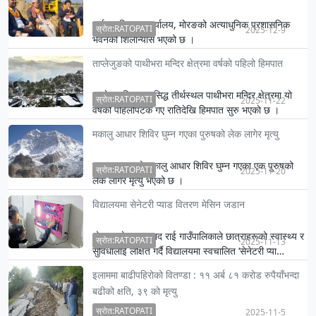
पूर्वाधार विकास कार्यालय, मोरङको अत्याधुनिक प्रशासनिक
स्रोत:RATOPATI
2025-12-9
भवनको शिलान्यास भएको छ ।
ताप्लेजुङको पाथीभरा मन्दिर क्षेत्रमा वर्षको पहिलो हिमपात
ताप्लेजुङस्थित प्रसिद्ध तीर्थस्थल पाथीभरा मन्दिर क्षेत्रमा यो
स्रोत:RATOPATI
2025-11-22
वर्षको पहिलोपटक गए रातिदेखि हिमपात सुरु भएकाे छ ।
शुक्रब…
मकालु आधार शिविर घुम्न गएका पुरुषको लेक लागेर मृत्यु
सङ्खुवासभाको मकालु आधार शिविर घुम्न गएका एक पुरुषको
स्रोत:RATOPATI
2025-11-20
लेक लागेर मृत्यु भएको छ ।
विद्यालयमा सेनेटरी प्याड वितरण मेसिन जडान
भोजपुरको रामप्रसाद राई गाउँपालिकाले छात्राहरूको स्वास्थ्य र
स्रोत:RATOPATI
2025-11-13
सुविधालाई लक्षित गर्दै विद्यालयमा स्वचालित ‘सेनेटरी प्या…
इलाममा बाढीपहिरोको वितण्डा : ११ अर्ब ८१ करोड रुपैयाँभन्दा
बढीको क्षति, ३९ को मृत्यु
स्रोत:RATOPATI
2025-11-5