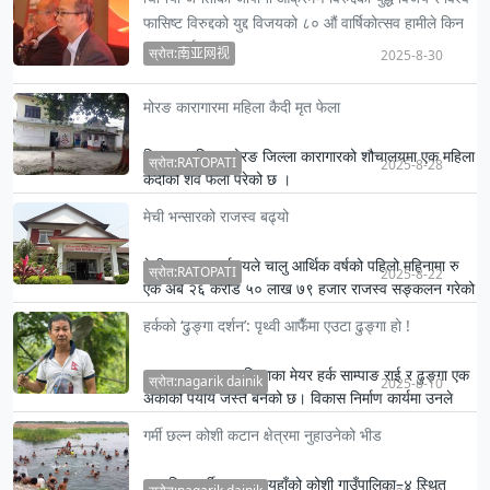
फासिष्ट विरुद्दको युद्द विजयको ८० औं वार्षिकोत्सव हामीले किन
मनाउनुपर्दछ ?
स्रोत:南亚网视
2025-8-30
चिनियाँराष्ट्रपति सी चिन् फीङ्लेभन्नु भएको छ, इतिहासभनेको
मोरङ कारागारमा महिला कैदी मृत फेला
एउटा ऐना हो, जसले वर्तमान र भविष्यलाईउजागर गर्दछ।
त्यसकारण हा…
विराटनगरस्थित मोरङ जिल्ला कारागारको शौचालयमा एक महिला
स्रोत:RATOPATI
2025-8-28
कैदीको शव फेला परेको छ ।
मेची भन्सारको राजस्व बढ्यो
मेची भन्सार कार्यालयले चालु आर्थिक वर्षको पहिलो महिनामा रु
स्रोत:RATOPATI
2025-8-22
एक अर्ब २६ करोड ५० लाख ७९ हजार राजस्व सङ्कलन गरेको
छ ।
हर्कको ‘ढुङ्गा दर्शन’: पृथ्वी आफैँमा एउटा ढुङ्गा हो !
धरान उपमहानगरपालिकाका मेयर हर्क साम्पाङ राई र ढुङ्गा एक
स्रोत:nagarik dainik
2025-8-10
अर्काको पर्याय जस्तै बनेको छ। विकास निर्माण कार्यमा उनले
थालनी …
गर्मी छल्न कोशी कटान क्षेत्रमा नुहाउनेको भीड
अत्यधिक गर्मीका कारण यहाँको कोशी गाउँपालिका–४ स्थित