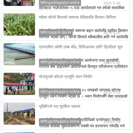
स्रोत:gorkhapatra online
2025-5-30
हिलिहाङ गाउँपालिका–५ वडा कार्यालयले गत वर्षको माध्यमिक
शिक्षा परीक्षा ९एसइई०मा वडाबाट उत्कृष्ट अङ्क ल्याई उत्तीर्ण
मकैमा फौजी किराको समस्या देखिएपछि किसान चिन्तित
हु…
मकैबालीमा फौजी किराको समस्या बढ्न थालेपछि यहाँका किसान
स्रोत:nagarik dainik
2025-5-25
चिन्तित भएका छन्। फौजी किराले मकैबालीमा क्षति गर्न थालेपछि
किसा…
प्रस्तावित कोशी उच्च बाँध, डिपिआरका लागि ‘ड्रिलिङ’ सुरु
सप्तकोशी उच्च बाँध बहुउद्देश्यीय आयोजना तथा सुनकोशी
स्रोत:gorkhapatra online
2025-5-25
स्टोरेज कम डाइभर्सन आयोजनाले विस्तृत परियोजना प्रतिवेदन
(डिपिआर) क…
भोजपुरको कोटमा प्रसूति भवन निर्माण
टेम्केमैयुङ–६ को प्रयासमा रु २५ लाखको लागतमा कोटमा
स्रोत:gorkhapatra online
2025-5-23
प्रसूति भवन निर्माण भएको छ । भवन निर्माणसँगै सेवा प्रवाहको
तयारी पनि …
भूमिहीनले पाए सुरक्षित आवास
सप्तकोशी नगरपालिकाले नयाँ प्रविधिको प्रयोगबाट निर्माण
स्रोत:gorkhapatra online
2025-5-19
गरिएको बाँसको सुविधासम्पन्न पक्की घर हस्तान्तर गरेपछि भने
उहाँक…