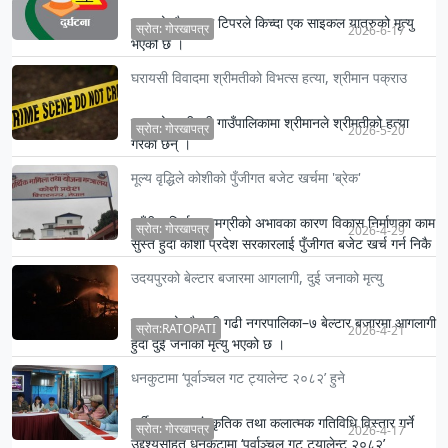
झापाको गौरादहमा टिपरले किच्दा एक साइकल यात्रुको मृत्यु
स्रोत: गोरखापत्र
2026-6-17
भएको छ ।
घरायसी विवादमा श्रीमतीको विभत्स हत्या, श्रीमान पक्राउ
झापाको हल्दीबारी गाउँपालिकामा श्रीमानले श्रीमतीको हत्या
स्रोत: गोरखापत्र
2026-5-20
गरेका छन् ।
मूल्य वृद्धिले कोशीको पुँजीगत बजेट खर्चमा 'ब्रेक'
महँगी र निर्माण सामग्रीको अभावका कारण विकास निर्माणका काम
स्रोत: गोरखापत्र
2026-4-29
सुस्त हुँदा कोशी प्रदेश सरकारलाई पुँजीगत बजेट खर्च गर्न निकै
…
उदयपुरको बेल्टार बजारमा आगलागी, दुई जनाको मृत्यु
उदयपुरको चौदण्डी गढी नगरपालिका–७ बेल्टार बजारमा आगलागी
स्रोत:RATOPATI
2026-4-21
हुँदा दुई जनाको मृत्यु भएको छ ।
धनकुटामा ‘पूर्वाञ्चल गट ट्यालेन्ट २०८२’ हुने
पूर्वी पहाडमा सांस्कृतिक तथा कलात्मक गतिविधि विस्तार गर्ने
स्रोत: गोरखापत्र
2026-4-17
उद्देश्यसहित धनकुटामा ‘पूर्वाञ्चल गट ट्यालेन्ट २०८२’