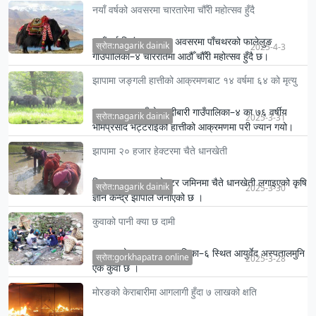
नयाँ वर्षको अवसरमा चारतारेमा चौँरी महोत्सव हुँदै
नयाँ वर्ष विसं २०८२ का अवसरमा पाँचथरको फालेलुङ
स्रोत:nagarik dainik
2025-4-3
गाउँपालिका–४ चाररातेमा आठौँ चौँरी महोत्सव हुँदै छ।
झापामा जङ्गली हात्तीको आक्रमणबाट १४ वर्षमा ६४ को मृत्यु
गत फागुनमा यहाँको हल्दीबारी गाउँपालिका–४ का ७६ वर्षीय
स्रोत:nagarik dainik
2025-3-31
भीमप्रसाद भट्टराईको हात्तीको आक्रमणमा परी ज्यान गयो।
झापामा २० हजार हेक्टरमा चैते धानखेती
जिल्लामा २० हजार हेक्टर जमिनमा चैते धानखेती लगाइएको कृषि
स्रोत:nagarik dainik
2025-3-30
ज्ञान केन्द्र झापाले जनाएको छ ।
कुवाको पानी क्या छ दामी
धनकुटाको धनकुटा नगरपालिका–६ स्थित आयुर्वेद अस्पतालमुनि
स्रोत:gorkhapatra online
2025-3-28
एक कुवा छ ।
मोरङको केराबारीमा आगलागी हुँदा ७ लाखको क्षति