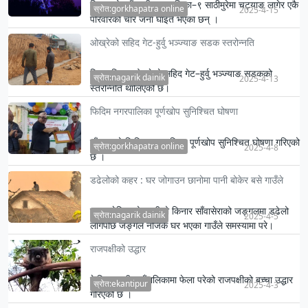
जिल्लाको खाँदबारी नगरपालिका–९ साठीमुरेमा चट्याङ लागेर एकै
स्रोत:gorkhapatra online
2025-4-15
परिवारका चार जना घाइते भएका छन् ।
ओख्रेको सहिद गेट-हुर्वु भञ्ज्याङ सडक स्तरोन्नति
जिल्लास्थित ओख्रेको सहिद गेट–हुर्वु भञ्ज्याङ सडकको
स्रोत:nagarik dainik
2025-4-13
स्तरोन्नति थालिएको छ।
फिदिम नगरपालिका पूर्णखोप सुनिश्चित घोषणा
पाँचथरको फिदिम नगरपालिका पूर्णखोप सुनिश्चित घोषणा गरिएको
स्रोत:gorkhapatra online
2025-4-8
छ ।
डढेलोको कहर : घर जोगाउन छानोमा पानी बोकेर बसे गाउँले
बुधवारदेखि तमोर नदीको किनार साँवासेराको जङ्गलमा डढेलो
स्रोत:nagarik dainik
2025-4-5
लागेपछि जङ्गल नजिकै घर भएका गाउँले समस्यामा परे।
राजपक्षीको उद्धार
केपिलासगढी गाउँपालिकामा फेला परेको राजपक्षीको बच्चा उद्धार
स्रोत:ekantipur
2025-4-3
गरिएको छ ।