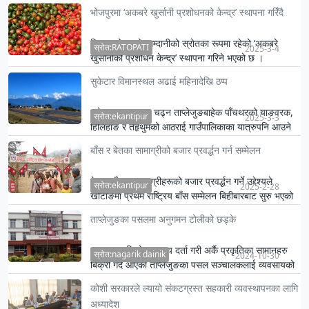
भोजपुरमा ‘अकबरे खुर्सानी प्रशोधनको केन्द्र’ स्थापना गरिँदै
किसानको राम्रो आम्दानीको स्रोतका रूपमा रहेको ‘अकबरे
स्रोत:RATOPATI
2025-3-4
खुर्सानीको प्रशोधन केन्द्र’ स्थापना गरिने भएको छ ।
सुकेटार विमानस्थल अढाई महिनादेखि ठप्प
सुकेटारबाट जहाज चढ्न ताप्लेजुङबाहेक पाँचथरको याङवरक,
स्रोत:ekantipur
2025-3-3
हिलिहाङ र तेहृथुमको आठराई गाउँपालिकाका यात्रुपनि आउने
गरेका थिए ।
बाँस र बेतका सामाग्रीको बजार प्रवर्द्धन गर्न सम्मेलन
बेत र बाँसका सामाग्रीहरूको बजार प्रवर्द्धन गर्ने उद्देश्यले
स्रोत:ekantipur
2025-2-28
खोटाङमा प्रथम राष्ट्रिय बाँस सम्मेलन बिहीबारबाट सुरु भएको
…
ताप्लेजुङका पसलमा अनुगमन टोलीको छड्के
एउटा प्रकृतिको व्यवसाय दर्ता गरी अर्कै प्रकृतिका सामानहरु
स्रोत:nagarik dainik
2024-10-30
बिक्री गर्दै आएका ताप्लेजुङका पसल सञ्चालकलाई व्यवसायको
प्रक…
कोशी सरकारले ल्यायो संकटग्रस्त सहकारी व्यवस्थापनका लागि
अध्यादेश