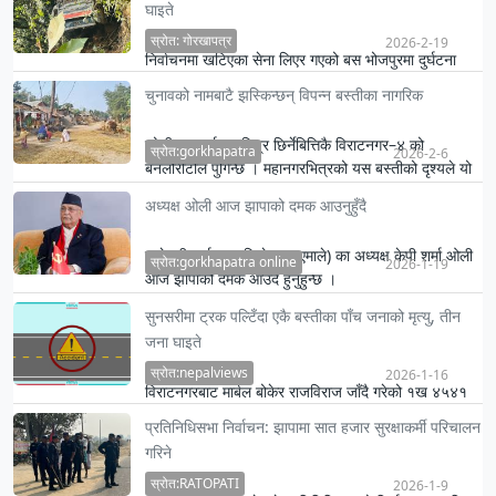
घाइते
स्रोत: गोरखापत्र
2026-2-19
निर्वाचनमा खटिएका सेना लिएर गएको बस भोजपुरमा दुर्घटना
भएको छ ।
चुनावको नामबाटै झस्किन्छन् विपन्न बस्तीका नागरिक
कोशी राजमार्गबाट भित्र छिर्नेबित्तिकै विराटनगर–४ को
स्रोत:gorkhapatra
2026-2-6
बनलौरीटोल पुगिन्छ । महानगरभित्रको यस बस्तीको दृश्यले यो
सहर नै हो …
अध्यक्ष ओली आज झापाको दमक आउनुहुँदै
उम्मेद्वारी दर्ताका लागि नेकपा (एमाले) का अध्यक्ष केपी शर्मा ओली
स्रोत:gorkhapatra online
2026-1-19
आज झापाको दमक आउँदै हुनुहुन्छ ।
सुनसरीमा ट्रक पल्टिँदा एकै बस्तीका पाँच जनाको मृत्यु, तीन
जना घाइते
स्रोत:nepalviews
2026-1-16
विराटनगरबाट मार्बल बोकेर राजविराज जाँदै गरेको १ख ४५४१
नम्बरको ट्रक सुनसरी भोक्राह नरसिंह गाउँपालिकाअन्तर्गत
प्रतिनिधिसभा निर्वाचन: झापामा सात हजार सुरक्षाकर्मी परिचालन
हुलाकी रा…
गरिने
स्रोत:RATOPATI
2026-1-9