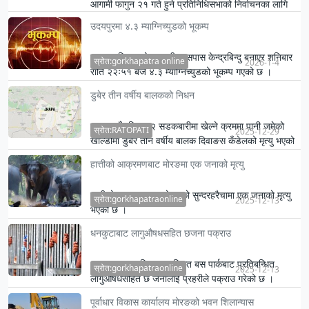
आगामी फागुन २१ गते हुने प्रतिनिधिसभाको निर्वाचनका लागि
जिल्लामा सात हजार ५०० सुरक्षाकर्मी परिचालन गरिने भएको छ
उदयपुरमा ४.३ म्याग्निच्युडको भूकम्प
।
उदयपुर जिल्लाको बागमती आसपास केन्द्रबिन्दु बनाएर शनिबार
स्रोत:gorkhapatra online
2026-1-4
राति २२ः५१ बजे ४.३ म्याग्निच्युडको भूकम्प गएको छ ।
डुबेर तीन वर्षीय बालकको निधन
झापा गाउँपालिका–२ सडकबारीमा खेल्ने क्रममा पानी जमेको
स्रोत:RATOPATI
2025-12-29
खाल्डोमा डुबेर तीन वर्षीय बालक दिवाङस कँडेलको मृत्यु भएको
छ ।
हात्तीको आक्रमणबाट मोरङमा एक जनाको मृत्यु
हात्तीको आक्रमणबाट मोरङको सुन्दरहरैचामा एक जनाको मृत्यु
स्रोत:gorkhapatraonline
2025-12-13
भएको छ ।
धनकुटाबाट लागुऔषधसहित छजना पक्राउ
धनकुटा नगरपालिका–७, स्थित बस पार्कबाट प्रतिबन्धित
स्रोत:gorkhapatraonline
2025-12-13
लागुऔषधसहित छ जनालाई प्रहरीले पक्राउ गरेको छ ।
पूर्वाधार विकास कार्यालय मोरङको भवन शिलान्यास