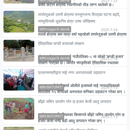
स्रोत:nagarik dainik
2025-7-25
कोशी कटान क्षेत्रमा स्थानीयको भीड लाग्न थालेको छ।
ताप्लेजुङको उत्तरी क्षेत्रमा मनसुनजन्य विपद्का घटना बढ्दै,
याम्फुदिनको थुङगिम क्षेत्र उच्च जोखिममा
स्रोत:nagarik dainik
2025-7-24
तल्लो क्षेत्रमा कम मात्र वर्षा भइरहेको ताप्लेजुङको उत्तरी क्षेत्रमा
मनसुनजन्य विपद्का घटना बढ्दै गएका छन्।
ऐतिहासिक चण्डी बजारको संरक्षण
भोजपुरको रामप्रसादराई गाउँपालिका–८ मा रहेको ‘चण्डी बजार’
स्रोत:nagarik dainik
2025-7-14
संरक्षण गरिएको छ। किराँत संस्कृतिको ऐतिहासिक स्थलका
रूपमा रह…
प्रधानमन्त्रीद्वारा माई नगर अस्पतालको उद्घाटन
प्रधानमन्त्री केपी शर्मा ओलीले इलामको माई नगरपालिकाको
स्रोत:RATOPATI
2025-7-13
शितलीमा १५ शय्याको अस्पताल शनिबार उद्घाटन गरेका छन् ।
बाँझो जमिन उपयोग गरेर छ हजार केजी आलु उत्पादन
जन्तेढुङ्गा गाउँपालिकाका किसानले बाँझो जमिन उपयोग गरेर छ
स्रोत:RATOPATI
2025-7-13
हजार केजी भन्दा बढी आलु उत्पादन गरेका छन् ।