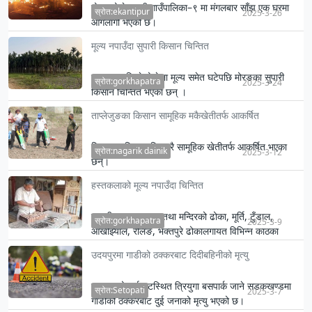
मोरङको केराबारी गाउँपालिका–९ मा मंगलबार साँझ एक घरमा
स्रोत:ekantipur
2025-3-26
आगलागी भएको छ।
मूल्य नपाउँदा सुपारी किसान चिन्तित
उत्पादन घटिरहेको बेला मूल्य समेत घटेपछि मोरङका सुपारी
स्रोत:gorkhapatra
2025-3-24
किसान चिन्तित भएका छन् ।
ताप्लेजुङका किसान सामूहिक मकैखेतीतर्फ आकर्षित
जिल्लाका किसान बिस्तारै सामूहिक खेतीतर्फ आकर्षित भएका
स्रोत:nagarik dainik
2025-3-12
छन्।
हस्तकलाको मूल्य नपाउँदा चिन्तित
स्थानीय काठबाट घर तथा मन्दिरको ढोका, मूर्ति, टुँडाल,
स्रोत:gorkhapatra
2025-3-9
आँखीझ्याल, रेलिङ, भक्तपुरे ढोकालगायत विभिन्न काठका
सामग्री बनाउने ग…
उदयपुरमा गाडीको ठक्करबाट दिदीबहिनीको मृत्यु
उदयपुरको गाईघाटस्थित त्रियुगा बसपार्क जाने सडकखण्डमा
स्रोत:Setopati
2025-3-7
गाडीको ठक्करबाट दुई जनाको मृत्यु भएको छ।