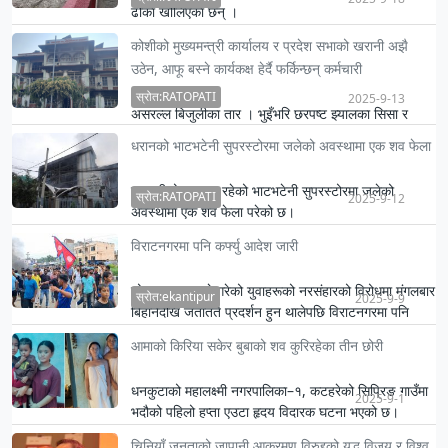
ढोका खोलिएका छन् ।
कोशीको मुख्यमन्त्री कार्यालय र प्रदेश सभाको खरानी अझै
उठेन, आफू बस्ने कार्यकक्ष हेर्दै फर्किन्छन् कर्मचारी
स्रोत:RATOPATI
2025-9-13
असरल्ल बिजुलीका तार । भुइँभरि छरपष्ट झ्यालका सिसा र
खरानीका डल्ला । आगोले नपोलिएका काठ तथा अन्य धातुका
धरानको भाटभटेनी सुपरस्टोरमा जलेको अवस्थामा एक शव फेला
वस्तु ।
सुनसरीको धरानमा रहेको भाटभटेनी सुपरस्टोरमा जलेको
स्रोत:RATOPATI
2025-9-12
अवस्थामा एक शव फेला परेको छ।
विराटनगरमा पनि कर्फ्यु आदेश जारी
सोमबार सरकारले गरेको युवाहरूको नरसंहारको विरोधमा मंगलबार
स्रोत:ekantipur
2025-9-9
बिहानैदेखि जताततै प्रदर्शन हुन थालेपछि विराटनगरमा पनि
कर्फ्य…
आमाको किरिया सकेर बुबाको शव कुरिरहेका तीन छोरी
धनकुटाको महालक्ष्मी नगरपालिका–१, कटहरेको सिप्रिङ गाउँमा
2025-9-1
भदौको पहिलो हप्ता एउटा हृदय विदारक घटना भएको छ।
वैदेशिक रोजगार…
चिनियाँ जनताको जापानी आक्रमण विरुद्दको युद्ध विजय र विश्व