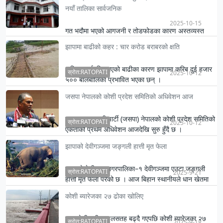
विद्यालयहरू…
नयाँ तालिका सार्वजनिक
2025-10-15
गत भदौमा भएको आगजनी र तोडफोडका कारण अस्तव्यस्त
बनेको जिल्ला प्रशासन कार्यालय, मोरङले राष्ट्रिय परिचयपत्र
झापामा बाढीको कहर : चार करोड बराबरको क्षति
र राहदानी सेव…
अविरल वर्षापछि आएको बाढीका कारण झापामा करिब दुई हजार
स्रोत:RATOPATI
2025-10-12
५०० बालबालिका प्रभावित भएका छन् ।
जसपा नेपालको कोशी प्रदेश समितिको अधिवेशन आज
जनता समाजवादी पार्टी (जसपा) नेपालको कोशी प्रदेश समितिको
स्रोत:RATOPATI
2025-10-12
एकताको प्रथम अधिवेशन आजदेखि सुरु हुँदै छ ।
झापाको देवीगञ्जमा जङ्गली हात्ती मृत फेला
झापाको मेचीनगर नगरपालिका–१ देवीगञ्जमा एउटा जङ्गली
स्रोत:RATOPATI
2025-9-21
हात्ती मृत फेला परेको छ । आज बिहान स्थानीयले धान खेतमा
हात्ती मृतावस्…
कोशी ब्यारेजका २७ ढोका खोलिए
सप्तकोशी नदीमा जलसतह बढ्दै गएपछि कोशी ब्यारेजका २७
स्रोत:RATOPATI
2025-9-18