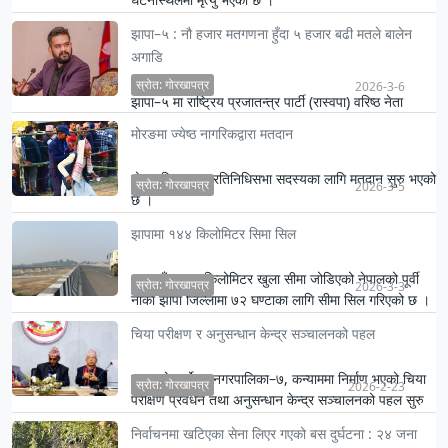
झापा–५ : नौ हजार मतगणना हुँदा ५ हजार बढी मतले बालेन
अगाडि
स्रोत: गोरखापत्र
2026-3-6
झापा–५ मा राष्ट्रिय प्रजातन्त्र पार्टी (रास्वपा) वरिष्ठ नेता
बालेन्द्र साह (बालेन)ले अग्रता बढाउनुभएको छ ।
मोरङमा ज्येष्ठ नागरिकद्वारा मतदान
मोरङ जिल्लामा प्रतिनिधिसभा सदस्यका लागि मतदान सुरु भएको
स्रोत: गोरखापत्र
2026-3-5
छ ।
झापामा १४४ किलोमिटर सिमा सिल
भारतसँग १४४ किलोमिटर खुला सीमा जोडिएको नेपालको पूर्वी
स्रोत: गोरखापत्र
2026-3-3
नाका झापा जिल्लामा ७२ घण्टाका लागि सीमा सिल गरिएको छ ।
निर्वाचनका …
चिया परीक्षण र अनुसन्धान केन्द्र सञ्चालनको पहल
इलामको सूर्योदय नगरपालिका–७, कन्याममा निर्माण भएको चिया
स्रोत: गोरखापत्र
2026-2-23
परीक्षण प्रवर्धन तथा अनुसन्धान केन्द्र सञ्चालनको पहल सुरु
गरिए…
निर्वाचनमा खटिएका सेना लिएर गएको बस दुर्घटना : २४ जना