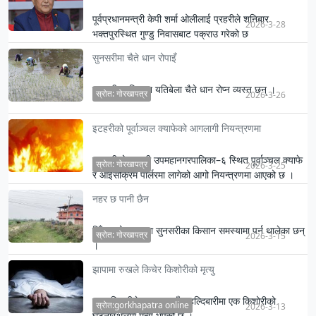
पूर्वप्रधानमन्त्री केपी शर्मा ओलीलाई प्रहरीले शनिबार
2026-3-28
भक्तपुरस्थित गुण्डु निवासबाट पक्राउ गरेको छ
सुनसरीमा चैते धान रोपाइँ
सुनसरीका किसान यतिबेला चैते धान रोप्न व्यस्त छन् ।
स्रोत: गोरखापत्र
2026-3-26
इटहरीको पूर्वाञ्चल क्याफेको आगलागी नियन्त्रणमा
सुनसरीको इटहरी उपमहानगरपालिका–६ स्थित पूर्वाञ्चल क्याफे
स्रोत: गोरखापत्र
2026-3-25
र आईसक्रिम पार्लरमा लागेको आगो नियन्त्रणमा आएको छ ।
नहर छ पानी छैन
सिँचाइको अभावमा सुनसरीका किसान समस्यामा पर्न थालेका छन्
स्रोत: गोरखापत्र
2026-3-15
।
झापामा रुखले किचेर किशोरीको मृत्यु
गए राति हुरीले रुख लडाउँदा हल्दिबारीमा एक किशोरीको
स्रोत:gorkhapatra online
2026-3-13
घटनास्थलमा मृत्यु भएको छ ।