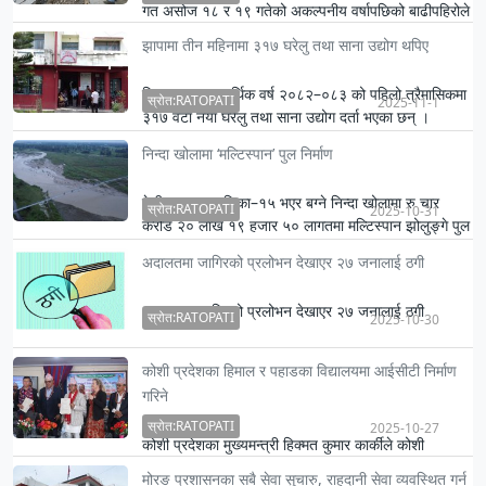
गत असोज १८ र १९ गतेको अकल्पनीय वर्षापछिको बाढीपहिरोले
इलाम जिल्लामा रु ११ अर्ब ८१ करोडभन्दा बढीको क्षति भएको
झापामा तीन महिनामा ३१७ घरेलु तथा साना उद्योग थपिए
छ।
जिल्लामा चालु आर्थिक वर्ष २०८२–०८३ को पहिलो त्रैमासिकमा
स्रोत:RATOPATI
2025-11-1
३१७ वटा नयाँ घरेलु तथा साना उद्योग दर्ता भएका छन् ।
निन्दा खोलामा ‘मल्टिस्पान’ पुल निर्माण
मेचीनगर नगरपालिका–१५ भएर बग्ने निन्दा खोलामा रु चार
स्रोत:RATOPATI
2025-10-31
करोड २० लाख १९ हजार ५० लागतमा मल्टिस्पान झोलुङ्गे पुल
निर्माण भएपछि …
अदालतमा जागिरको प्रलोभन देखाएर २७ जनालाई ठगी
अदालतमा जागिरको प्रलोभन देखाएर २७ जनालाई ठगी
स्रोत:RATOPATI
2025-10-30
कोशी प्रदेशका हिमाल र पहाडका विद्यालयमा आईसीटी निर्माण
गरिने
स्रोत:RATOPATI
2025-10-27
कोशी प्रदेशका मुख्यमन्त्री हिक्मत कुमार कार्कीले कोशी
प्रदेशका हिमाली र पहाडी जिल्लाका सम्पूर्ण माध्यमिक
मोरङ प्रशासनका सबै सेवा सुचारु, राहदानी सेवा व्यवस्थित गर्न