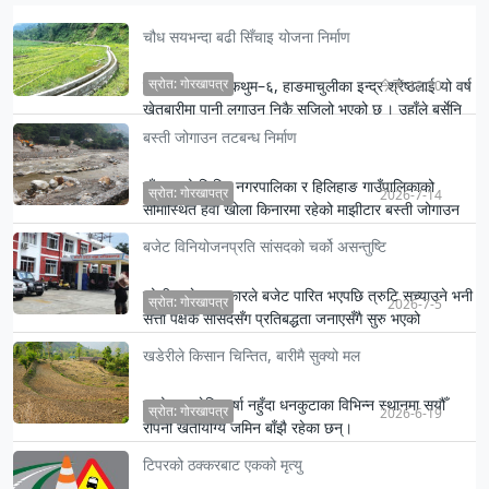
चौध सयभन्दा बढी सिँचाइ योजना निर्माण
स्रोत: गोरखापत्र
इलामको फाकफोकथुम–६, हाङमाचुलीका इन्द्र श्रेष्ठलाई यो वर्ष
今天 12:20
खेतबारीमा पानी लगाउन निकै सजिलो भएको छ । उहाँले बर्सेनि
पैसा…
बस्ती जोगाउन तटबन्ध निर्माण
पाँचथरको फिदिम नगरपालिका र हिलिहाङ गाउँपालिकाको
स्रोत: गोरखापत्र
2026-7-14
सीमास्थित हेंवा खोला किनारमा रहेको माझीटार बस्ती जोगाउन
तटबन्ध निर्मा…
बजेट विनियोजनप्रति सांसदको चर्को असन्तुष्टि
कोशी प्रदेश सरकारले बजेट पारित भएपछि त्रुटि सच्याउने भनी
स्रोत: गोरखापत्र
2026-7-5
सत्ता पक्षकै सांसदसँग प्रतिबद्धता जनाएसँगै सुरु भएको
विनियोजन…
खडेरीले किसान चिन्तित, बारीमै सुक्यो मल
लामो समयदेखि वर्षा नहुँदा धनकुटाका विभिन्न स्थानमा सयौँ
स्रोत: गोरखापत्र
2026-6-19
रोपनी खेतीयोग्य जमिन बाँझै रहेका छन्।
टिपरको ठक्करबाट एकको मृत्यु