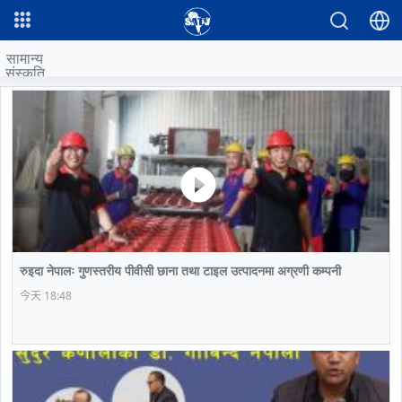
सामान्य
संस्कृति
समाचार
नयाँ
र कला
चिन
नेपाल
रमिलाको
कान्सु
नेपाल
आँखामा
प्रान्त
CCTV
पर्यटन
प्रमुख
चीन
द्वारा
पर्यटकीय
अनुमति
स्थल
प्राप्त
"२०२३
CCTV
रुइदा नेपालः गुणस्तरीय पीवीसी छाना तथा टाइल उत्पादनमा अग्रणी कम्पनी
वसन्त
महोत्सव
今天 18:48
गाला
शो