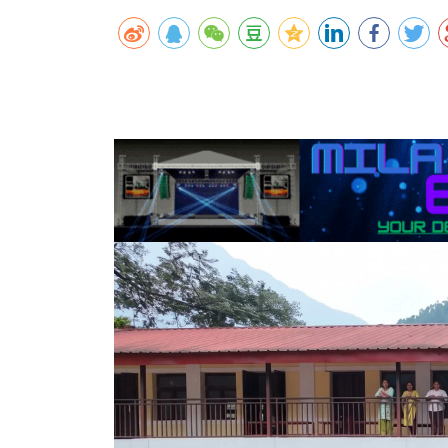
कर्णालीमा एसइईको नतिजा सुधार
शुक्लाफाँटामा कृष्णसारको सङ्ख्या तीन सयभन्
मुख्यमन्त्री शाहसँग राजदूतको शिष्टाचार भेट