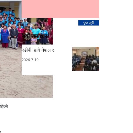
स्पोन्सर AD
पृष्ठ सूची
नयाँ समाचार
एडीबी, ह्वावे नेपाल र
2026-7-19
रहेको
व