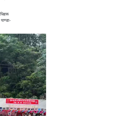
िधिहरू
पाण्डा-