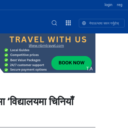
login
reg
नेपाल/भाषा चयन गर्नुहोस्
का खुबान
स्कृतिक प
NEW CULTURAL AND CREATIVE WORKSHOP DIGITAL NATIONAL TREND INNOVATION
ृति तथा कला
ी गाडि, दुर
को यात्रा: आज ४५ औँ दिन,
T.A
भन्यो: भु
उत्पादनको नयाँ बजार
 ‘विद्यालयमा चिनियाँ