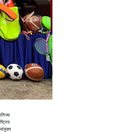
ाणिज्य
्ट्रिय
ंयुक्त