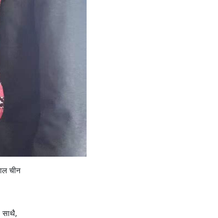
पाल चीन
 साथै,