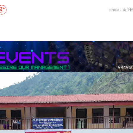
विश्वकप लिग–२ : नामिबियाले नेपाललाई दियो २१
मनाङ यात्रा
CCTV द्वारा अनुमति प्राप्त "२०२३ CCTV वसन्त महोत
सम्पादक：南
माया गुरुङ साङ्गितिक साँझ हुने
CCTV द्वारा अनुमति प्राप्त "२०२३ CCTV वसन्त महोत
शर्मिला थापाको लगानीमा नेपाली फिल्म ‘आशा’ न
98496