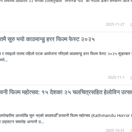
ारण विषयमा आधारित २२ भागको टेलिश्रृंखला "मिननिङ गाउँ" को नेपाली डबिंग संस्करण आज द
2025-11-27
तमै सुरु भयो काठमान्डु हरर फिल्म फेस्ट २०२५
य र रमाइलो रातमा पहिलो पटक आयोजना गरिएको काठमान्डु हरर फिल्म फेस्ट २०२५ शुक्रबार 
लपो…
2025-11-1
ावनी फिल्म महोत्सव: १५ देशका २५ चलचित्रसहित हेलोविन उत्
लपोखरीमा आजदेखि सुरु भएको काठमाडौँ डरावनी फिल्म महोत्सव (Kathmandu Horror
उद्घाटन समारोह अत्यन्तै उ…
2025-10-31