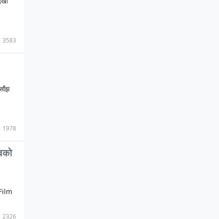
ेखी
3583
साँझ
1978
सवको
 Film
2326