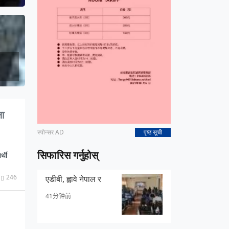
षा
स्पोन्सर AD
पृष्ठ सूची
सिफारिस गर्नुहोस्
्थी
246
एडीबी, ह्वावे नेपाल र
41分钟前