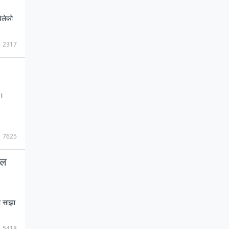
ेलेको
2317
छ।
7625
सल
ो साझा
5418