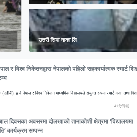
न्युज पोलारका प्रधान सम्पादक बरिष्ठ पत्रका
दक्षिण एशिया नेटवर्क टिभी |“रमिलाको आँखामा
विश्वकप लिग–२ : नामिबियाले नेपाललाई दियो २१
कर्णालिको उकालि ओरालो
CCTV द्वारा अनुमति प्राप्त "२०२३ CCTV वसन्त महोत
माया गुरुङ साङ्गितिक साँझ हुने
नेपालको सबैभन्दा ठूलो गोलाकार भएको स्तूपा “
नेपालकै जेठो जिम व्यायाम मन्दिर नयाँ स्वरूप
मनाङ यात्रा
CCTV द्वारा अनुमति प्राप्त "२०२३ CCTV वसन्त महोत
शर्मिला थापाको लगानीमा नेपाली फिल्म ‘आशा’ न
CCTV द्वारा अनुमति प्राप्त "२०२३ CCTV वसन्त महोत
कलाकारलाई प्रविधिमा पोख्त हुन सुझाव
उत्तरी सिमा नाका लि
नेपाल र विश्व निकेतनद्वारा नेपालको पहिलो सहकार्यात्मक स्मार्ट शिक्
रम्भ
एडीबी), ह्वावे नेपाल र विश्व निकेतन माध्यमिक विद्यालयले संयुक्त रूपमा स्मार्ट कक्षा तथा विद्यार
41分钟前
रिय बाल दिवसका अवसरमा दोलखाको तामाकोशी क्षेत्रमा ‘विद्यालयमा
ति’ कार्यक्रम सम्पन्न