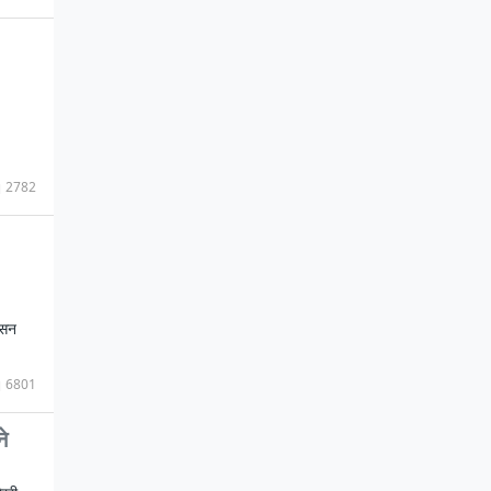
2782
ेसन
6801
े