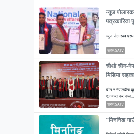
न्युज पोलारका
पत्रकारिता प
न्युज पोलारका प्रध
स्रोत:SATV
चौथो चीन-नेप
मिडिया सहकार
चीन र नेपालबीच कू
एलायन्स फर पब्ल…
स्रोत:SATV
"मिननिङ गाउँ