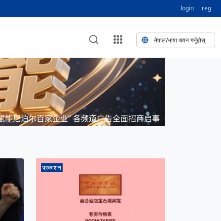
login
reg
नेपाल/भाषा चयन गर्नुहोस्
लेका खुबान
ांस्कृतिक प
NEW CULTURAL AND CREATIVE WORKSHOP DIGITAL NATIONAL TREND INNOVATION
कृति तथा कला
“赋能尼泊尔百家企业” 各频道广告全面招商启事
री गाडि, दुर
िनको यात्रा: आज ४५ औँ दिन,
ई भन्यो: भु
ी उत्पादनको नयाँ बजार
प्रकाशन