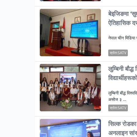
बेइजिङमा ‘सु
ऐतिहासिक दस
नेपाल चीन मिडिया 
स्रोत:SATV
लुम्बिनी बौद
विद्यार्थीहरू
लुम्बिनी बौद्ध विश
असोज ३ …
स्रोत:SATV
सिल्क रोडका क
अनलाइन सांस्