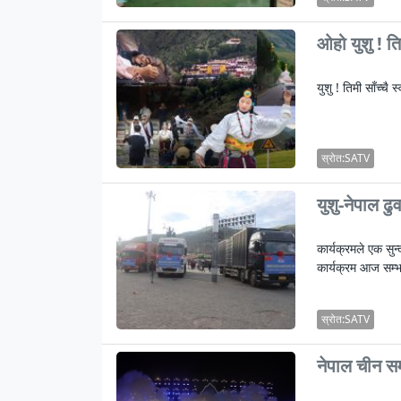
ओहो युशु ! तिम
युशु ! तिमी साँच्चै 
स्रोत:SATV
युशु-नेपाल ढु
कार्यक्रमले एक सु
कार्यक्रम आज सम्
स्रोत:SATV
नेपाल चीन सम्