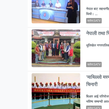
नेपाल बाट सहभागीहर
थियो। …
स्रोत:SATV
नेपाली तथा चि
धुलिखेल नगरपालिक
स्रोत:SATV
'माथिल्लो मर
चिनारी
बिआर आई परियोजना
भविष्य सम्बन्धी अ
स्रोत:SATV