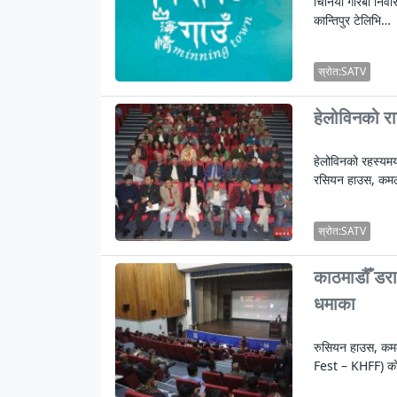
चिनियाँ गरिबी निव
कान्तिपुर टेलिभि…
स्रोत:SATV
हेलोविनको रा
हेलोविनको रहस्यम
रसियन हाउस, कम
स्रोत:SATV
काठमाडौँ डर
धमाका
रुसियन हाउस, कम
Fest – KHFF) को 