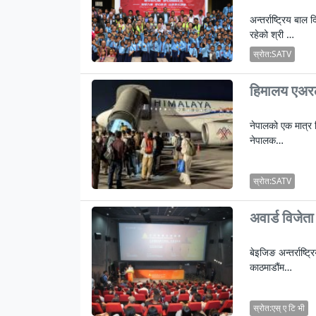
अन्तर्राष्ट्रिय ब
रहेको श्री …
स्रोत:SATV
हिमालय एअरला
नेपालको एक मात्र नि
नेपालक…
स्रोत:SATV
अवार्ड विजेता
बेइजिङ अन्तर्राष्ट
काठमाडौंम…
स्रोत:एस् ए टि भी