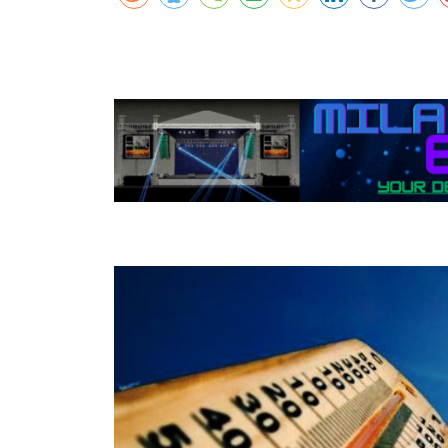
कर्णालीमा एसइईको नतिजा सुधार
शुक्लाफाँटामा कृष्णसारको सङ्ख्या तीन सयभन्
मुख्यमन्त्री शाहसँग राजदूतको शिष्टाचार भेट