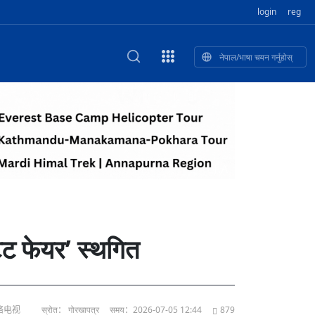
login
reg
नेपाल/भाषा चयन गर्नुहोस्
का खुबान
स्कृतिक प
NEW CULTURAL AND CREATIVE WORKSHOP DIGITAL NATIONAL TREND INNOVATION
ृति तथा कला
ी गाडि, दुर
को यात्रा: आज ४५ औँ दिन,
T.A
भन्यो: भु
उत्पादनको नयाँ बजार
ेट फेयर’ स्थगित
网络电视
स्रोत： गोरखापत्र
समय：2026-07-05 12:44
879