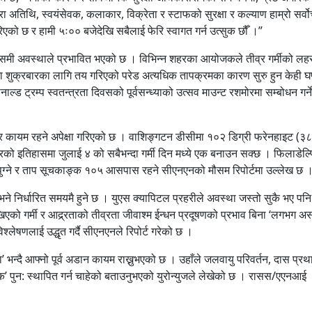
 अतिथि, स्वयंसेवक, कलाकार, विक्रेता र स्टाफको सुरक्षा र कल्याण हाम्रो सर्वो
िएको छ र हामी ५ः०० बजेदेखि सबैलाई फेरि स्वागत गर्न उत्सुक छौँ ।”
ौसमी अवस्थाले प्रभावित भएको छ । विभिन्न शहरका आयोजकले तीव्र गर्मीको लह
मा शुक्रबारका लागि तय गरिएको परेड अत्यधिक तापक्रमका कारण सुरु हुन केही घण
ाल्ड ट्रम्प स्वतन्त्रता दिवसको पूर्वसन्ध्याको उत्सव माउन्ट रशमोरमा सम्बोधन गर्ने
 लहर कायम रहने अपेक्षा गरिएको छ । वाशिङ्गटन डीसीमा १०२ डिग्री फरेनहाइट (३८
को इतिहासमा जुलाई ४ को सबैभन्दा गर्मी दिन मध्ये एक बनाउन सक्छ । फिलाडेल्
 पुग्ने र ताप सूचकाङ्क १०५ आसपास रहने सीएनएनको मौसम रिपोर्टमा उल्लेख छ 
 भने निर्धारित समयमै हुने छ । युएस क्यापिटल प्रहरीले अवस्था जस्तो सुकै भए पनि
एको गर्मी र आद्र्रताको तीव्रता जीवाश्म ईन्धन प्रदूषणको प्रभाव बिना ‘लगभग असम
 विश्लेषणलाई उद्धृत गर्दै सीएनएनले रिपोर्ट गरेको छ ।
ना’ भन्दै आफ्नो पूर्व अडान कायम राख्नुभएको छ । उहाँले जलवायु परिवर्तन, दास प्रथ
क’ पुन: स्थापित गर्न चाहेको बताउनुभएको युरोन्युजले लेखेको छ । रासस/एएनआई