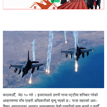
काठमाडौँ, जेठ १० गते । इजरायलले उत्तरी गाजा पट्टीमा शनिबार गरेको
आक्रमणमा पाँच प्रहरी अधिकारीको मृत्यु भएको छ। गाजा सहरको अल–
शिफा अस्पतालका अनुसार आक्रमणका केही प्रहरीको मृत्यु भएको र कयौँ