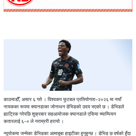
काठमाडौँ, असार ६ गते । विश्वकप फुटबल प्रतियोगता–२०२६ मा नयाँ
नायकका रूपमा क्यानडाका जोनाथन डेभिडको उदय भएको छ । डेभिडले
ह्याट्रिक गरेपछि शुक्रबार सहआयोजक क्यानडाले एसिया च्याम्पियन
कतारलाई ६–० ले नराम्ररी हरायो ।
न्युयोकमा जन्मेका डेभिडका आमाबुबा हाइटीका हुनुहुन्छ । डेभिड छ वर्षको हुँदा