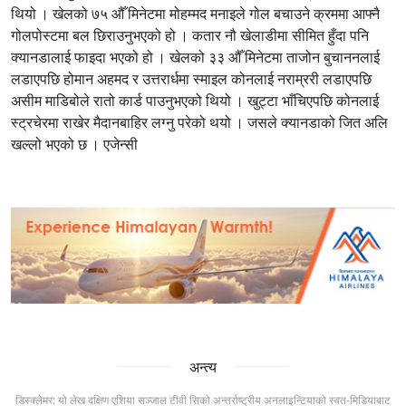
थियो । खेलको ७५ औँ मिनेटमा मोहम्मद मनाइले गोल बचाउने क्रममा आफ्नै
गोलपोस्टमा बल छिराउनुभएको हो । कतार नौ खेलाडीमा सीमित हुँदा पनि
क्यानडालाई फाइदा भएको हो । खेलको ३३ औँ मिनेटमा ताजोन बुचाननलाई
लडाएपछि होमान अहमद र उत्तरार्धमा स्माइल कोनलाई नराम्ररी लडाएपछि
असीम माडिबोले रातो कार्ड पाउनुभएको थियो । खुट्टा भाँचिएपछि कोनलाई
स्ट्रचेरमा राखेर मैदानबाहिर लग्नु परेको थयो । जसले क्यानडाको जित अलि
खल्लो भएको छ । एजेन्सी
अन्त्य
डिस्क्लेमर: यो लेख दक्षिण एशिया सञ्जाल टीवी सिको अन्तर्राष्ट्रीय अनलाइन्टियाको स्वत-मिडियाबाट