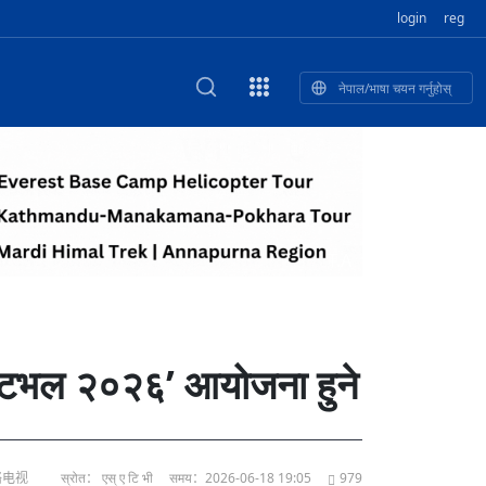
login
reg
नेपाल/भाषा चयन गर्नुहोस्
का खुबान
स्कृतिक प
NEW CULTURAL AND CREATIVE WORKSHOP DIGITAL NATIONAL TREND INNOVATION
ृति तथा कला
ी गाडि, दुर
को यात्रा: आज ४५ औँ दिन,
T.A
भन्यो: भु
उत्पादनको नयाँ बजार
स्टिभल २०२६’ आयोजना हुने
网络电视
स्रोत： एस् ए टि भी
समय：2026-06-18 19:05
979