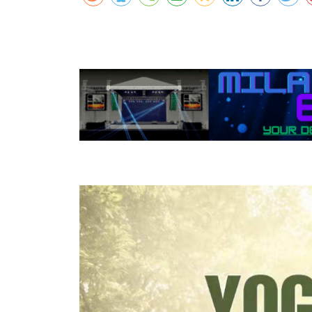
कर्णालीमा एसइईको नतिजा सुधार
शुक्लाफाँटामा कृष्णसारको सङ्ख्या तीन सयभन्
मुख्यमन्त्री शाहसँग राजदूतको शिष्टाचार भेट