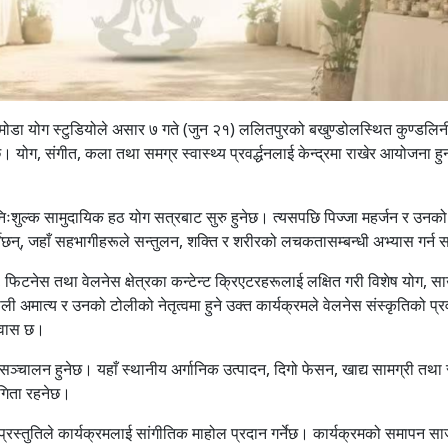
 मोडा योग स्टुडियोले असार ७ गते (जुन २१) ललितपुरको बखुण्डोलस्थित कुण्डलिन
 योग, संगीत, कला तथा समग्र स्वास्थ्य प्रवर्द्धनलाई केन्द्रमा राखेर आयोजना हु
 निःशुल्क सामुदायिक हठ योग सत्रबाट सुरु हुनेछ। त्यसपछि पिज्जा महर्जन र उनको
गर्नेछन्, जहाँ सहभागीहरूले सन्तुलन, शक्ति र शरीरको लचकतासम्बन्धी अभ्यास गर्न 
टनेस तथा वेलनेस क्षेत्रका कन्टेन्ट क्रिएटरहरूलाई लक्षित गरी विशेष योग, सा
अमात्य र उनको टोलीको नेतृत्वमा हुने उक्त कार्यक्रमले वेलनेस संस्कृतिको प्रवर
श्वास छ।
 सञ्चालन हुनेछ। यहाँ स्थानीय अर्गानिक उत्पादन, दिगो फेसन, खाद्य सामग्री तथा
भागिता रहनेछ।
प्रस्तुतिले कार्यक्रमलाई सांगीतिक माहोल प्रदान गर्नेछ। कार्यक्रमको समापन स