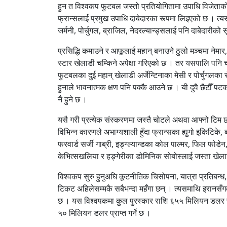
हुन त विश्वकप फुटबल जस्तो प्रतियोगितामा उपाधि विजेताको 
फ्रान्सलाई प्रमुख उपाधि दाबेदारका रूपमा लिइएको छ । त्य
जर्मनी, पोर्चुगल, ब्राजिल, नेदरल्यान्ड्सलाई पनि दाबेदारीको
प्रसिद्धि कमाउने र आफूलाई महान् बनाउने ठुलो मञ्चमा नेमार
स्टार खेलाडी चम्किने अपेक्षा गरिएको छ । तर यसपालि पनि च
फुटबलका दुई महान् खेलाडी अर्जेन्टिनाका मेसी र पोर्चुगलका 
हुनाले भावनात्मक क्षण पनि पक्कै आउने छ । यी दुवै छैटौँ पट
नै हुने छ ।
यसै गरी प्रत्येक संस्करणमा जस्तै चोटले अथवा आफ्नो टिम 
विभिन्न कारणले अभाग्यशाली हुँदा फ्रान्सका ह्युगो इकिटिके,
फरवार्ड सर्जी गाब्री, इङ्ग्ल्यान्डका कोल पाल्मर, फिल फोडेन
केभित्सखलिया र हङ्गेरीका डोमिनिक सोबोस्लाई जस्ता खेल
विश्वकप सुरु हुनुअघि कूटनीतिक चिसोपना, यात्रा प्रतिबन
टिकट अहिलेसम्मकै सबैभन्दा महँगा छन् । त्यसमाथि इरानसँगक
छ । यस विश्वपकमा कुल पुरस्कार राशि ६५५ मिलियन डलर रह
५० मिलियन डलर प्राप्त गर्ने छ ।