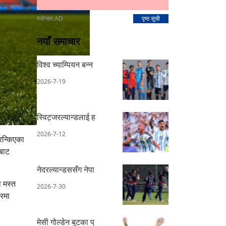
स्पोन्सर AD
पृष्ठ सूची
नयाँ समाचार
विश्व च्याम्पियन बन्न
2026-7-19
स्विट्जरल्यान्डलाई ह
2026-7-12
रन्किएका
सबाट
नेदरल्यान्डससँग नेपा
 मस्त
2026-7-30
सरमा
मेसी गोल्डेन बुटका प्