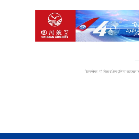
डिस्क्लेमर: यो लेख दक्षिण एशिया सञ्जाल 