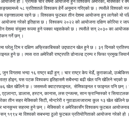
योजना हो । प्रत्येक चार वर्षमा आयोजना हुने विश्वकप अमेरिका, मेक्सिको र क्
्ख्यामध्ये ५८ प्रतिशतले विश्वकप हेर्ने अनुमान गरिएको छ । त्यसैले विश्वको 
भव्य रङ्गशालामा रहने छ । विश्वकप फुटबल तीन देशमा आयोजना हुन लागेको यो प
पको आयोजना गरेको इतिहास छ । विश्वकप २०२२ को आयोजना दक्षिण कोरिया र जा
 तीन देशमा संयुक्त रूपमा हुने पक्का भइसकेको छ । त्यसैले सन् २०३० का आयोज
लोकन गर्ने छन् ।
लामा घरेलु टिम र दक्षिण अफ्रिकाबिचको उद्घाटन खेल हुने छ । ३९ दिनको प्रतिस्पर
इनल हुने छ । त्यस रात अमेरिकी राष्ट्रपति डोनाल्ड ट्रम्प र फिफा प्रमुख जियान
िगतमा भन्दा १६ राष्ट्र बढी हुन् । चार राष्ट्र केप भेर्डे, कुराकाओ, उज्बेकिस्
 मात्र होइन, यस पटक विश्वकप इतिहासमै सबैभन्दा बढी खेल पनि खेलिने भएको छ 
ढी ७६ खेल खेलिने छ । जसमध्ये क्वाटरफाइनल, सेमिफाइनल र फाइनल पनि छन् । 
या, एट्लान्टा, डालास, हस्टन, कानास, लस एन्जल्स, सान फ्रान्सिस्को र सियाटलक
सिकोका तीन सहर मेक्सिको सिटी, मोन्टरेरी र गुवाडालाजारामा कुल १३ खेल खेलिने 
ो र भानकुभर सहरमा हुने छन् । मेक्सिको र अमेरिकासँग विश्वकप फुटबल आयोजना
सन् १९९४ मा विश्वको सबभन्दा ठुलो फुटबल प्रतियोगिताको आयोजना गरेको हो 