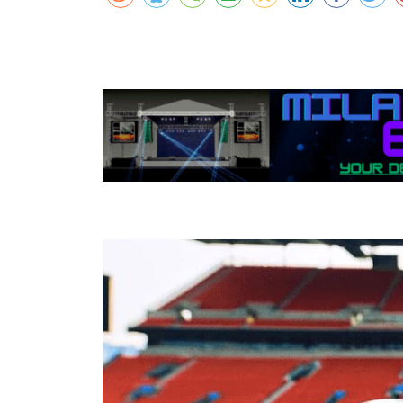
कर्णालीमा एसइईको नतिजा सुधार
शुक्लाफाँटामा कृष्णसारको सङ्ख्या तीन सयभन्
मुख्यमन्त्री शाहसँग राजदूतको शिष्टाचार भेट