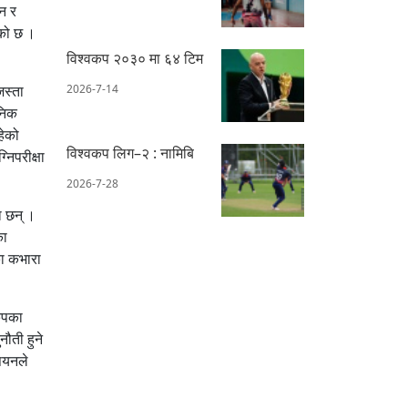
ेन र
एको छ ।
विश्वकप २०३० मा ६४ टिम
जस्ता
2026-7-14
ुनिक
हेको
विश्वकप लिग–२ : नामिबि
निपरीक्षा
2026-7-28
ा छन् ।
का
का कभारा
कपका
ौती हुने
ियनले