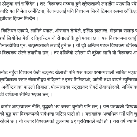
ठोकुवा गर्न सकिँदैन । तर विश्वकप मञ्चमा हुने श्रेष्ठताको लडाइँमा यसपालि स्प
सपछि गत विजेता अर्जेन्टिना, बेलायतलाई पनि विश्वकप जित्ने टिमका रूपमा आँकि
 सूचीबाट झिक्न मिल्दैन ।
, किलियन एमबापे, लामिने यमाल, ओसमान डेम्बेले, इर्लिङ हालान्ड, मोहम्मद सलाह 
र्चा लियोनेल मेसी र क्रिस्टियानो रोनाल्डोकै हुने पक्का छ । यस विश्वकपमा आध
रोनाल्डोबिच पुनः उत्कृष्टताको लडाइँ हुने छ । यी दुवै अन्तिम पटक विश्वकप खेलिर
क विश्वकप खेल्ने तयारीमा छन् । तर ढल्किँदो उमेरमा यी दुईका लागि यो विश्वकप अग्
छनोट नहुँदा विश्वका केही उत्कृष्ट खेलाडी पनि यस पटक अभाग्यशाली साबित भएक
 ब्राजिलका स्टार खेलाडीद्वय रोड्रिगो र इडर मिलिटाओ, जर्मनी तथा बायर्न म्युनिख
, अर्जेन्टिनाका पाउलो डिबाला, पोल्यान्डका स्ट्राइकर रोबर्ट लेवान्डोस्की, जर्जिया
ाडी दर्शकमा सीमित भएका छन् ।
्ध, कठोर आप्रवासन नीति, युद्धको भय जस्ता चुनौती पनि छन् । यस पटकको विश्व
ो युद्ध यस विश्वकपको सबैभन्दा जटिल पाटो हो । यसबाहेक अत्यधिक गर्मी पनि चुन
ेको छ । यो कतार विश्वकपको तुलनामा ४९ प्रतिशतले बढी हो । यस वर्ष च्याम्प