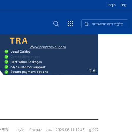
login
reg
नेपाल/भाषा चयन गर्नुहोस्
का खुबान
स्कृतिक प
NEW CULTURAL AND CREATIVE WORKSHOP DIGITAL NATIONAL TREND INNOVATION
ृति तथा कला
ी गाडि, दुर
को यात्रा: आज ४५ औँ दिन,
T.A
भन्यो: भु
उत्पादनको नयाँ बजार
网络电视
स्रोत： गोरखापत्र
समय：2026-06-11 12:45
997