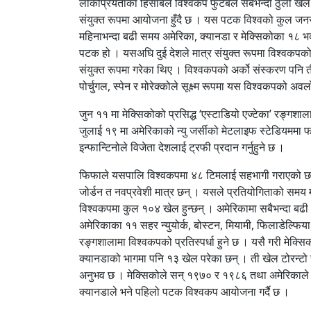
लोकप्रियताका हिसाबले विश्वकप फुटबल सबभन्दा ठुलो खेल आ
संयुक्त रूपमा आयोजना हुँदै छ । यस पटक विश्वको कुल जनसङ
महिनाभन्दा बढी समय अमेरिका, क्यानडा र मेक्सिकोका १८ 
पटक हो । यसअघि दुई देशले मात्र संयुक्त रूपमा विश्वक
संयुक्त रूपमा गरेका थिए । विश्वकपको अर्को संस्करण पनि
पोर्चुगल, स्पेन र मोरेक्कोले सूक्ष्म रूपमा यस विश्वकपको अव
जुन ११ मा मेक्सिकोको प्रसिद्ध ‘एस्टाडियो एज्टेका’ रङ्गशा
जुलाई १९ मा अमेरिकाको न्यु जर्सीको मेटलाइफ स्टेडियममा फा
इन्फान्टिनोले विजेता देशलाई ट्रफी प्रदान गर्नुहुने छ ।
फिफाले यसपालि विश्वकपमा ४८ टिमलाई सहभागी गराएको छ, जुन व
जोर्डन त नवप्रवेशी मात्र छन् । यसले प्रतियोगिताको समय
विश्वकपमा कुल १०४ खेल हुन्छन् । अमेरिकामा सबैभन्दा ब
अमेरिकाका ११ सहर न्युयोर्क, बोस्टन, मियामी, फिलाडेल्फि
रङ्गशालामा विश्वकपको प्रतिस्पर्धा हुने छ । यसै गरी मेक्
क्यानडाको भागमा पनि १३ खेल परेका छन् । ती खेल टोरन्ट
अनुभव छ । मेक्सिकोले सन् १९७० र १९८६ तथा अमेरिकाले 
क्यानडाले भने पहिलो पटक विश्वकप आयोजना गर्दै छ ।