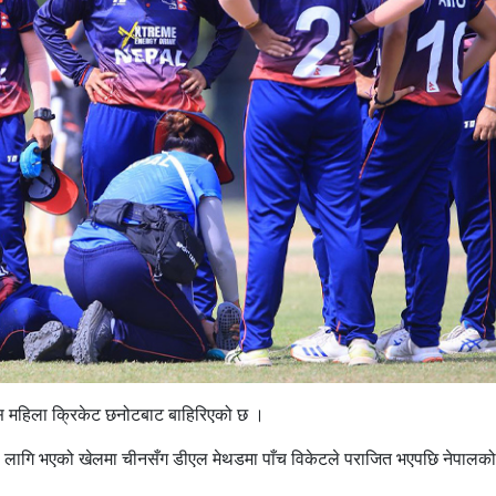
्स महिला क्रिकेट छनोटबाट बाहिरिएको छ ।
 लागि भएको खेलमा चीनसँग डीएल मेथडमा पाँच विकेटले पराजित भएपछि नेपालक