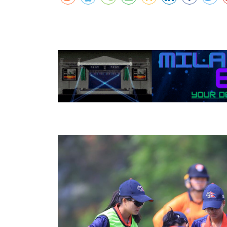
कर्णालीमा एसइईको नतिजा सुधार
शुक्लाफाँटामा कृष्णसारको सङ्ख्या तीन सयभन्
मुख्यमन्त्री शाहसँग राजदूतको शिष्टाचार भेट