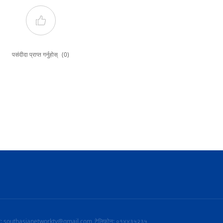
पसंदीदा प्राप्त गर्नुहोस्
(0)
ल: southasianetworktv@gmail.com
टेलिफोन: ०१४४३५२३५