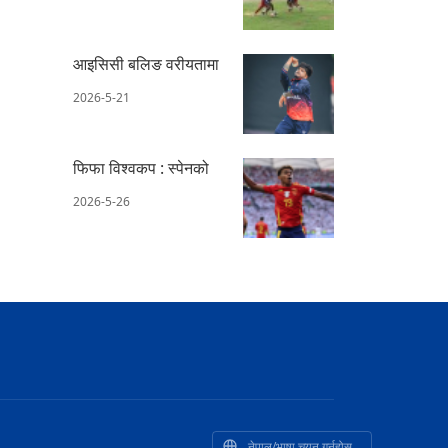
आइसिसी बलिङ वरीयतामा
2026-5-21
फिफा विश्वकप : स्पेनको
2026-5-26
नेपाल/भाषा चयन गर्नुहोस्