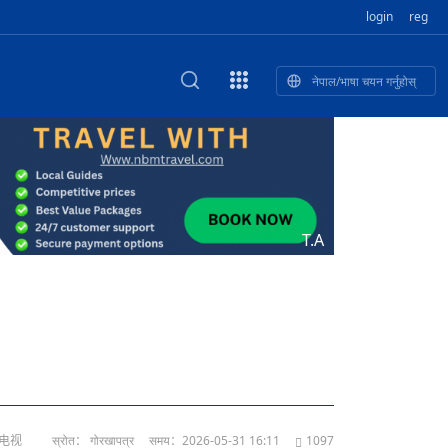
login
reg
नेपाल/भाषा चयन गर्नुहोस्
का खुबान
स्कृतिक प
NEW CULTURAL AND CREATIVE WORKSHOP DIGITAL NATIONAL TREND INNOVATION
ृति तथा कला
ी गाडि, दुर
को यात्रा: आज ४५ औँ दिन,
T.A
भन्यो: भु
उत्पादनको नयाँ बजार
络电视
स्रोत： गोरखापत्र
समय：2026-05-31 16:11
1097