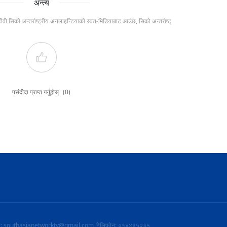
अन्त्य
टीवी सिको अन्तर्राष्ट्रीय अनलाइन्टियाको स्वत-मिडियाबाट आउँछ, सिको अन्तर्राष्ट्
पसंदीदा प्राप्त गर्नुहोस्
(0)
ल: southasianetworktv@gmail.com
टेलिफोन: ०१४४३५२३५