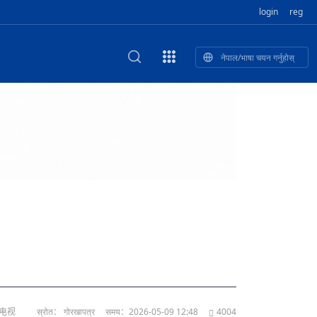
login
reg
नेपाल/भाषा चयन गर्नुहोस्
का खुबान
स्कृतिक प
NEW CULTURAL AND CREATIVE WORKSHOP DIGITAL NATIONAL TREND INNOVATION
ृति तथा कला
ी गाडि, दुर
को यात्रा: आज ४५ औँ दिन,
T.A
भन्यो: भु
उत्पादनको नयाँ बजार
络电视
स्रोत： गोरखापत्र
समय：2026-05-09 12:48
4004