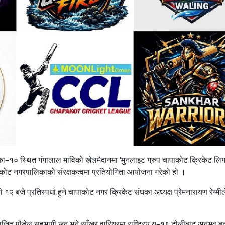
ा–१० स्थित गंगालाल माविको खेलमैदानमा ‘मुनलाइट ग्रुप चापाकोट क्रिकेट लिग
पाकोट नगरपालिकाको संरक्षकत्वमा प्रतियोगिता आयोजना गरेको हो ।
२ बजे प्रतिस्पर्धा हुने चापाकोट नगर क्रिकेट संघका अध्यक्ष प्रेमनारायण रेग्मील
राजित पौडेल सहभागी छन् भने साँखर वारियरमा राष्ट्रिय यू–१९ टोलीबाट अनुभव ब