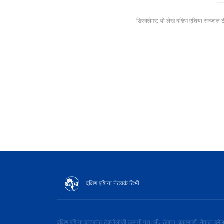
डिस्क्लेमर: यो लेख दक्षिण एशिया सञ्जाल 
दक्षिण एशिया नेटवर्क टिभी
दक्षिण एशिया इन्टरनेट टेक्नोलोजी कम्पनी प्रा. ली.
ठेगाना: काठमाडौं, नेपाल
इमे