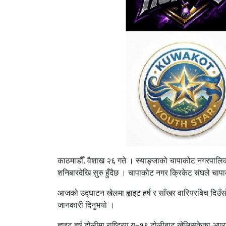
काठमाडौँ, वैशाख २६ गते । स्याङ्जाको चापाकोट नगरपालिक
शनिबारदेखि सुरु हुँदैछ । चापाकोट नगर क्रिकेट संघले चा
आजको उद्घाटन खेलमा ह्वाइट हर्ष र साँखर वारियरबिच दिउँसो १
जानकारी दिनुभयो ।
ह्वाइट हर्ष टोलीमा राष्ट्रिय यू–१९ टोलीबाट खेलिसकेका अप