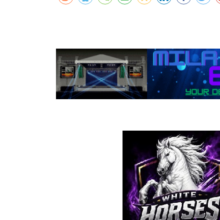
कर्णालीमा एसइईको नतिजा सुधार
शुक्लाफाँटामा कृष्णसारको सङ्ख्या तीन सयभन्
मुख्यमन्त्री शाहसँग राजदूतको शिष्टाचार भेट