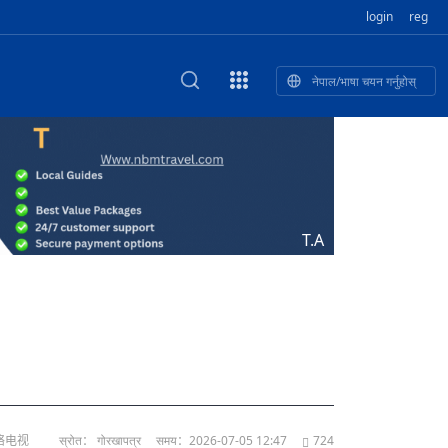
login
reg
नेपाल/भाषा चयन गर्नुहोस्
का खुबान
स्कृतिक प
NEW CULTURAL AND CREATIVE WORKSHOP DIGITAL NATIONAL TREND INNOVATION
ृति तथा कला
ी गाडि, दुर
को यात्रा: आज ४५ औँ दिन,
T.A
भन्यो: भु
उत्पादनको नयाँ बजार
网络电视
स्रोत： गोरखापत्र
समय：2026-07-05 12:47
724