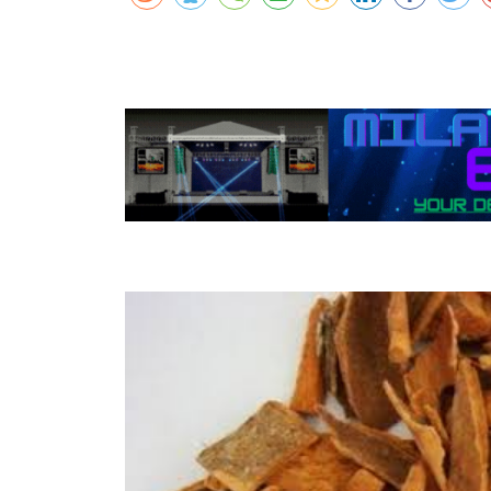
कर्णालीमा एसइईको नतिजा सुधार
शुक्लाफाँटामा कृष्णसारको सङ्ख्या तीन सयभन्
मुख्यमन्त्री शाहसँग राजदूतको शिष्टाचार भेट