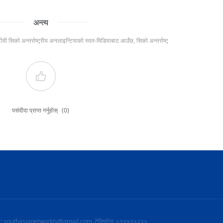
अन्त्य
टीवी सिको अन्तर्राष्ट्रीय अनलाइन्टियाको स्वत-मिडियाबाट आउँछ, सिको अन्तर्राष्ट्
पसंदीदा प्राप्त गर्नुहोस्
(0)
ल: southasianetworktv@gmail.com
टेलिफोन: ०१४४३५२३५