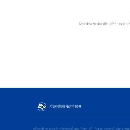
डिस्क्लेमर: यो लेख दक्षिण एशिया सञ्जाल 
दक्षिण एशिया नेटवर्क टिभी
दक्षिण एशिया इन्टरनेट टेक्नोलोजी कम्पनी प्रा. ली.
ठेगाना: काठमाडौं, नेपाल
इमे