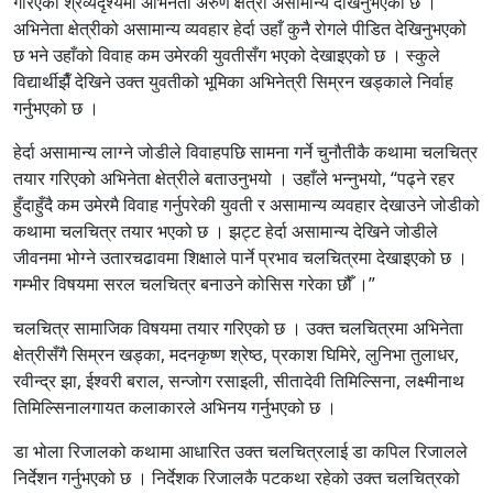
गरिएको श्रव्यदृश्यमा अभिनेता अरुण क्षेत्री असामान्य देखिनुभएको छ ।
अभिनेता क्षेत्रीको असामान्य व्यवहार हेर्दा उहाँ कुनै रोगले पीडित देखिनुभएको
छ भने उहाँको विवाह कम उमेरकी युवतीसँग भएको देखाइएको छ । स्कुले
विद्यार्थीझैँ देखिने उक्त युवतीको भूमिका अभिनेत्री सिम्रन खड्काले निर्वाह
गर्नुभएको छ ।
हेर्दा असामान्य लाग्ने जोडीले विवाहपछि सामना गर्ने चुनौतीकै कथामा चलचित्र
तयार गरिएको अभिनेता क्षेत्रीले बताउनुभयो । उहाँले भन्नुभयो, “पढ्ने रहर
हुँदाहुँदै कम उमेरमै विवाह गर्नुपरेकी युवती र असामान्य व्यवहार देखाउने जोडीको
कथामा चलचित्र तयार भएको छ । झट्ट हेर्दा असामान्य देखिने जोडीले
जीवनमा भोग्ने उतारचढावमा शिक्षाले पार्ने प्रभाव चलचित्रमा देखाइएको छ ।
गम्भीर विषयमा सरल चलचित्र बनाउने कोसिस गरेका छौँ ।”
चलचित्र सामाजिक विषयमा तयार गरिएको छ । उक्त चलचित्रमा अभिनेता
क्षेत्रीसँगै सिम्रन खड्का, मदनकृष्ण श्रेष्ठ, प्रकाश घिमिरे, लुनिभा तुलाधर,
रवीन्द्र झा, ईश्वरी बराल, सन्जोग रसाइली, सीतादेवी तिमिल्सिना, लक्ष्मीनाथ
तिमिल्सिनालगायत कलाकारले अभिनय गर्नुभएको छ ।
डा भोला रिजालको कथामा आधारित उक्त चलचित्रलाई डा कपिल रिजालले
निर्देशन गर्नुभएको छ । निर्देशक रिजालकै पटकथा रहेको उक्त चलचित्रको