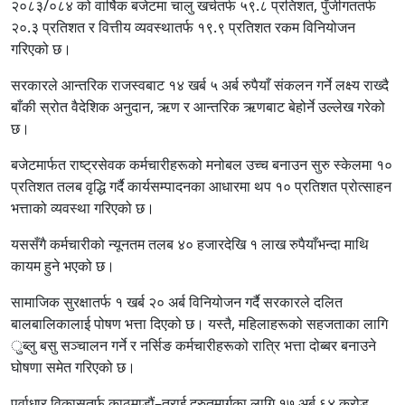
२०८३/०८४ को वार्षिक बजेटमा चालु खर्चतर्फ ५९.८ प्रतिशत, पुँजीगततर्फ
२०.३ प्रतिशत र वित्तीय व्यवस्थातर्फ १९.९ प्रतिशत रकम विनियोजन
गरिएको छ।
सरकारले आन्तरिक राजस्वबाट १४ खर्ब ५ अर्ब रुपैयाँ संकलन गर्ने लक्ष्य राख्दै
बाँकी स्रोत वैदेशिक अनुदान, ऋण र आन्तरिक ऋणबाट बेहोर्ने उल्लेख गरेको
छ।
बजेटमार्फत राष्ट्रसेवक कर्मचारीहरूको मनोबल उच्च बनाउन सुरु स्केलमा १०
प्रतिशत तलब वृद्धि गर्दै कार्यसम्पादनका आधारमा थप १० प्रतिशत प्रोत्साहन
भत्ताको व्यवस्था गरिएको छ।
यससँगै कर्मचारीको न्यूनतम तलब ४० हजारदेखि १ लाख रुपैयाँभन्दा माथि
कायम हुने भएको छ।
सामाजिक सुरक्षातर्फ १ खर्ब २० अर्ब विनियोजन गर्दै सरकारले दलित
बालबालिकालाई पोषण भत्ता दिएको छ। यस्तै, महिलाहरूको सहजताका लागि
ुब्लु बसु सञ्चालन गर्ने र नर्सिङ कर्मचारीहरूको रात्रि भत्ता दोब्बर बनाउने
घोषणा समेत गरिएको छ।
पूर्वाधार विकासतर्फ काठमाडौं–तराई द्रुतमार्गका लागि १७ अर्ब ६४ करोड