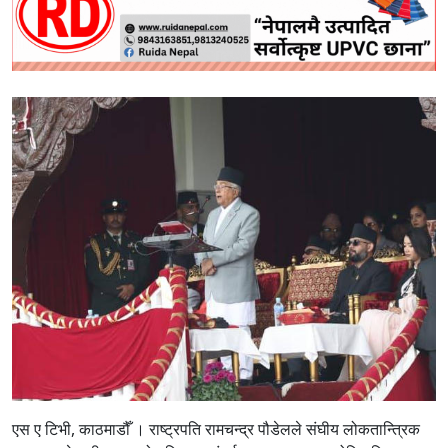
एस ए टिभी, काठमाडौँ । राष्ट्रपति रामचन्द्र पौडेलले संघीय लोकतान्त्रिक