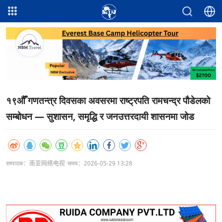
१९औँ गणतन्त्र दिवसका अवसरमा राष्ट्रपति रामचन्द्र पौडेलको
सम्बोधन — सुशासन, समृद्धि र जनउत्तरदायी शासनमा जोड
सम्पादक：南亚网络电视
समय：2026-05-29 13:28