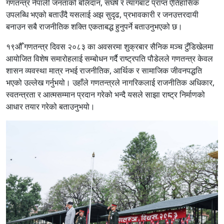
गणतन्त्र नेपाली जनताको बलिदान, संघर्ष र त्यागबाट प्राप्त ऐतिहासिक
उपलब्धि भएको बताउँदै यसलाई अझ सुदृढ, प्रभावकारी र जनउत्तरदायी
बनाउन सबै राजनीतिक शक्ति एकताबद्ध हुनुपर्ने बताउनुभएको छ।
१९औँ गणतन्त्र दिवस २०८३ का अवसरमा शुक्रबार सैनिक मञ्च टुँडिखेलमा
आयोजित विशेष समारोहलाई सम्बोधन गर्दै राष्ट्रपति पौडेलले गणतन्त्र केवल
शासन व्यवस्था मात्र नभई राजनीतिक, आर्थिक र सामाजिक जीवनपद्धति
भएको उल्लेख गर्नुभयो। उहाँले गणतन्त्रले नागरिकलाई राजनीतिक अधिकार,
स्वतन्त्रता र आत्मसम्मान प्रदान गरेको भन्दै यसले साझा राष्ट्र निर्माणको
आधार तयार गरेको बताउनुभयो।