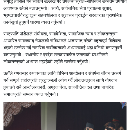
समृद्धि हासिल गर्न सकिने उल्लेख गर्दै उपलब्ध स्रोत–साधनको उच्चतम उपयोग
आवश्यक रहेको बताउनुभयो। साथै, सार्वजनिक सेवा प्रवाहमा सुधार,
भ्रष्टाचारविरुद्ध शून्य सहनशीलता र सुशासन प्रवर्द्धन सरकारका प्राथमिक
कार्यसूची हुनुपर्ने धारणा व्यक्त गर्नुभयो।
राष्ट्रपति पौडेलले संघीयता, समावेशिता, सामाजिक न्याय र लोकतन्त्रमा
आधारित समाजवाद नेपालको संविधानले आत्मसात् गरेको महत्वपूर्ण विशेषता
भएको उल्लेख गर्दै नागरिक सर्वोच्चताको अभ्यासलाई अझ बलियो बनाउनुपर्ने
बताउनुभयो। स्थानीय र प्रदेश सरकारमार्फत जनताको घरआँगनमै
लोकतन्त्रको अभ्यास भइरहेको उहाँले उल्लेख गर्नुभयो।
उहाँले गणतन्त्र स्थापनाका लागि विभिन्न आन्दोलन र संघर्षमा जीवन उत्सर्ग
गर्ने सम्पूर्ण शहीदप्रति श्रद्धाञ्जली अर्पण गर्दै लोकतन्त्रका लागि योगदान
पुर्‍याउने सबै आन्दोलनकारी, अग्रज नेता, राजनीतिक दल तथा नागरिक
समाजप्रति सम्मान व्यक्त गर्नुभयो।