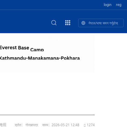
login
reg
नेपाल/भाषा चयन गर्नुहोस्
का खुबान
स्कृतिक प
NEW CULTURAL AND CREATIVE WORKSHOP DIGITAL NATIONAL TREND INNOVATION
ृति तथा कला
ी गाडि, दुर
को यात्रा: आज ४५ औँ दिन,
T.A
भन्यो: भु
उत्पादनको नयाँ बजार
络电视
स्रोत： गोरखापत्र
समय：2026-05-21 12:48
1274