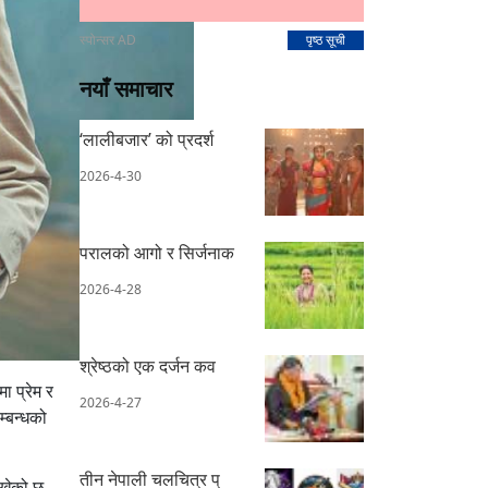
स्पोन्सर AD
पृष्ठ सूची
नयाँ समाचार
‘लालीबजार’ को प्रदर्श
2026-4-30
परालको आगो र सिर्जनाक
2026-4-28
श्रेष्ठको एक दर्जन कव
 प्रेम र
2026-4-27
्बन्धको
तीन नेपाली चलचित्र प्
ाखेको छ