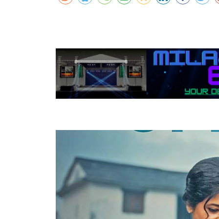
कर्णालीमा एसइईको नतिजा सुधार
शुक्लाफाँटामा कृष्णसारको सङ्ख्या तीन सयभन्
मुख्यमन्त्री शाहसँग राजदूतको शिष्टाचार भेट