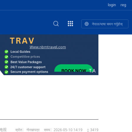
login
reg
नेपाल/भाषा चयन गर्नुहोस्
का खुबान
स्कृतिक प
NEW CULTURAL AND CREATIVE WORKSHOP DIGITAL NATIONAL TREND INNOVATION
ृति तथा कला
ी गाडि, दुर
को यात्रा: आज ४५ औँ दिन,
T.A
भन्यो: भु
उत्पादनको नयाँ बजार
络电视
स्रोत： गोरखापत्र
समय：2026-05-10 14:19
3419