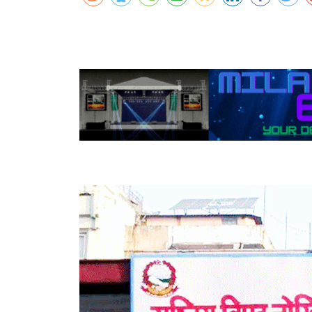
कर्णालीमा एसइईको नतिजा सुधार
शुक्लाफाँटामा कृष्णसारको सङ्ख्या तीन सयभन्
मुख्यमन्त्री शाहसँग राजदूतको शिष्टाचार भेट