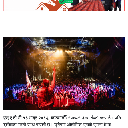
एस् ए टी भी १३ भाद्र २०८२, काठमाडौँः
नेपथ्यले डेनमार्कको कन्सर्टमा पनि
दर्शकको राम्रो साथ पाएको छ। युरोपमा औद्योगिक युगको पुरानो वैभव