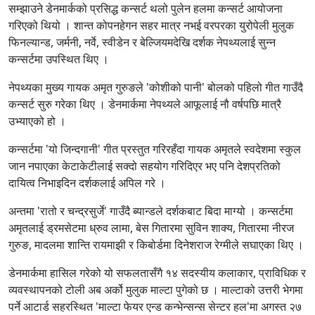
सम्झाउने डेनमार्कको प्रसिद्ध कन्सर्ट थलो पुलेन हलमा कन्सर्ट आयोजना
गरिएको थियो । शान्त कोपनहेगन सहर मात्र नभई वरपरका युरोपेली मुलुक
फिनल्यान्ड, जर्मनी, नर्वे, स्वीडेन र बेल्जियमदेखि दर्शक नेपथ्यलाई सुन्न
कन्सर्टमा उपस्थित थिए ।
नेपथ्यका मुख्य गायक अमृत गुरुङले 'कोशीको पानी' बोलको पहिलो गीत गाउँदै
कन्सर्ट सुरु गरेका थिए । डेनमार्कमा नेपथ्यले आफूलाई नौ वर्षपछि मात्रै
उभ्याएको हो ।
कन्सर्टमा 'यो जिन्दगानी' गीत प्रस्तुत गरिरहँदा गायक अमृतले स्वदेशमा स्कुल
जान नपाएका केटाकेटीलाई सक्दो सहयोग गरिदिएर भए पनि देशप्रतिको
दायित्व निभाइदिन दर्शकलाई अपिल गरे ।
अन्तमा 'रातो र चन्द्रसुर्जे' गाउँदै ब्यान्डले दर्शकबाट बिदा माग्यो । कन्सर्टमा
अमृतलाई ड्रमसेटमा ध्रुव लामा, बेस गितारमा सुविन शाक्य, गितारमा नीरज
गुरुङ, मादलमा शान्ति रायमाझी र किबोर्डमा दिनेशराज रेग्मीले सघाएका थिए ।
डेनमार्कमा हासिल गरेको यो सफलतासँगै १४ सदस्यीय कलाकार, प्राविधिक र
व्यवस्थापनको टोली अब अर्को मुलुक माल्टा पुगेको छ । माल्टाको उत्तरी भेगमा
पर्ने आटार्ड सहरस्थित 'माल्टा फेयर एन्ड कन्भेन्सन्स सेन्टर हल'मा अगस्त २७