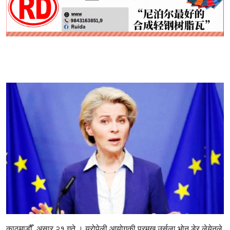
काठमाडौँ, असार २१ गते । युरोपेली आयोगकी प्रमुख उर्सुला भोन डेर लेयेनले