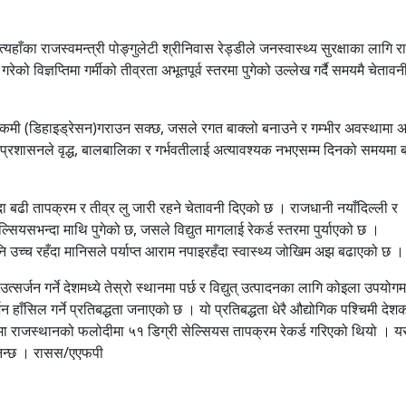
त्यहाँका राजस्वमन्त्री पोङ्गुलेटी श्रीनिवास रेड्डीले जनस्वास्थ्य सुरक्षाका लागि रा
को विज्ञप्तिमा गर्मीको तीव्रता अभूतपूर्व स्तरमा पुगेको उल्लेख गर्दै समयमै चेतावन
ीको कमी (डिहाइड्रेसन)गराउन सक्छ, जसले रगत बाक्लो बनाउने र गम्भीर अवस्थामा 
य प्रशासनले वृद्ध, बालबालिका र गर्भवतीलाई अत्यावश्यक नभएसम्म दिनको समयमा 
दा बढी तापक्रम र तीव्र लु जारी रहने चेतावनी दिएको छ । राजधानी नयाँदिल्ली र
सियसभन्दा माथि पुगेको छ, जसले विद्युत मागलाई रेकर्ड स्तरमा पुर्याएको छ ।
ि उच्च रहँदा मानिसले पर्याप्त आराम नपाइरहँदा स्वास्थ्य जोखिम अझ बढाएको छ ।
सर्जन गर्ने देशमध्ये तेस्रो स्थानमा पर्छ र विद्युत् उत्पादनका लागि कोइला उपयोगम
जन हाँसिल गर्ने प्रतिबद्धता जनाएको छ । यो प्रतिबद्धता धेरै औद्योगिक पश्चिमी देश
मा राजस्थानको फलोदीमा ५१ डिग्री सेल्सियस तापक्रम रेकर्ड गरिएको थियो । 
निन्छ । रासस/एएफपी