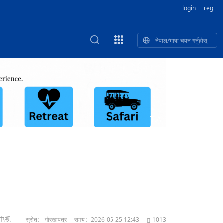
login
reg
नेपाल/भाषा चयन गर्नुहोस्
का खुबान
स्कृतिक प
NEW CULTURAL AND CREATIVE WORKSHOP DIGITAL NATIONAL TREND INNOVATION
ृति तथा कला
ी गाडि, दुर
को यात्रा: आज ४५ औँ दिन,
T.A
भन्यो: भु
उत्पादनको नयाँ बजार
络电视
स्रोत： गोरखापत्र
समय：2026-05-25 12:43
1013