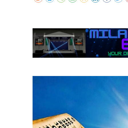
कर्णालीमा एसइईको नतिजा सुधार
शुक्लाफाँटामा कृष्णसारको सङ्ख्या तीन सयभन्
मुख्यमन्त्री शाहसँग राजदूतको शिष्टाचार भेट