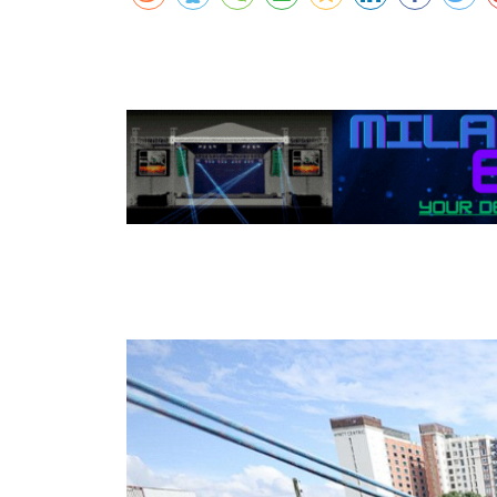
कर्णालीमा एसइईको नतिजा सुधार
शुक्लाफाँटामा कृष्णसारको सङ्ख्या तीन सयभन्
मुख्यमन्त्री शाहसँग राजदूतको शिष्टाचार भेट