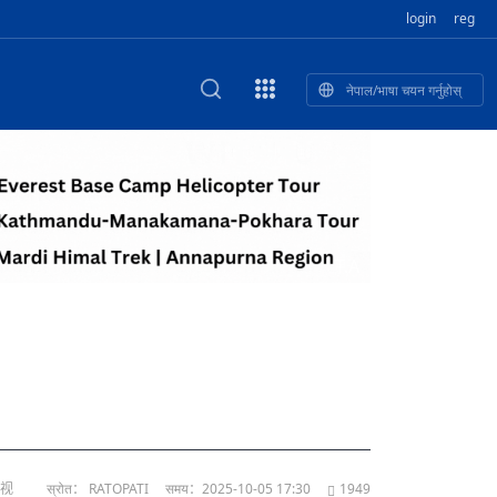
login
reg
नेपाल/भाषा चयन गर्नुहोस्
का खुबान
स्कृतिक प
NEW CULTURAL AND CREATIVE WORKSHOP DIGITAL NATIONAL TREND INNOVATION
ृति तथा कला
ी गाडि, दुर
को यात्रा: आज ४५ औँ दिन,
T.A
भन्यो: भु
उत्पादनको नयाँ बजार
电视
स्रोत： RATOPATI
समय：2025-10-05 17:30
1949