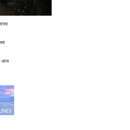
नारमा
ममा
छि आज
LINES